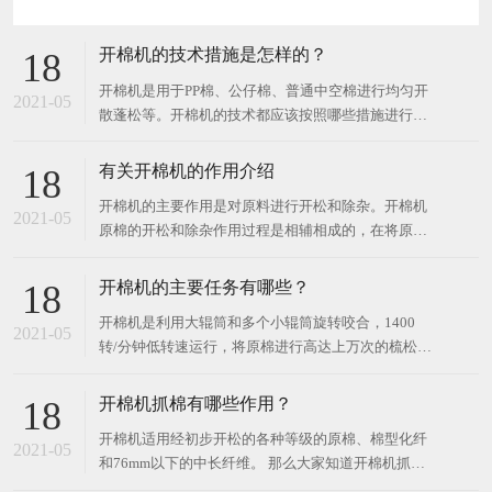
开棉机的技术措施是怎样的？
18
开棉机是用于PP棉、公仔棉、普通中空棉进行均匀开
2021-05
散蓬松等。开棉机的技术都应该按照哪些措施进行操
作 ？开棉机的技术措施是怎样的？ 开棉机的技术措
施如下： 1、多点吸尘和自动吸落棉，解决车间飞尘
有关开棉机的作用介绍
18
和人工出车肚、取盖板花，改进劳动条件，降低劳动
开棉机的主要作用是对原料进行开松和除杂。开棉机
强度。 2、用新型优良针布，盖板用半硬性针布，剌
2021-05
原棉的开松和除杂作用过程是相辅相成的，在将原棉
辊用薄型锯条
松解成小棉束的同时，使纤维与杂质分离，通过机械
落杂部分完成除杂作用。 1、将清棉工序送来的，由
开棉机的主要任务有哪些？
18
纤维组成的棉卷，在不损伤纤维的前提之前，进行细
开棉机是利用大辊筒和多个小辊筒旋转咬合，1400
致的开松分疏，使得纤维束分离成单纤维状态。 2、
2021-05
转/分钟低转速运行，将原棉进行高达上万次的梳松整
除去棉卷中的杂质，
理。那么大家知道开棉机的主要任务有哪些？ 开棉机
的主要任务如下： 1、开棉：将紧压的原棉松解成较
开棉机抓棉有哪些作用？
18
小的棉块或棉束，以利混合、除杂作用的顺利进行；
开棉机适用经初步开松的各种等级的原棉、棉型化纤
2、清棉：清除原棉中的大部分杂质、疵点及不宜纺
2021-05
和76mm以下的中长纤维。 那么大家知道开棉机抓棉
纱的短纤维
有哪些作用？ 1、开棉机的工艺要求为所抓取的棉束