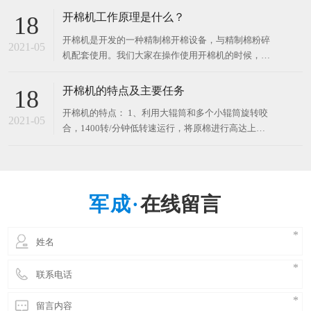
要尽量的小，因为棉束小，杂质暴露在其表面的机会
开棉机工作原理是什么？
18
就多，也就易于除去。棉束小，纤维就更容易温和均
开棉机是开发的一种精制棉开棉设备，与精制棉粉碎
匀。棉束小，可以避免在气流输送中由于棉束重量差
2021-05
机配套使用。我们大家在操作使用开棉机的时候，我
异大而造成的分类
们都需要按照正确的操作方法去进行操作，那么大家
知道开棉机工作原理是什么？ 开棉机工作原理如下：
开棉机的特点及主要任务
18
1、利用大辊筒和多个小辊筒旋转咬合，1400转/分钟
开棉机的特点： 1、利用大辊筒和多个小辊筒旋转咬
低转速运行，将原棉进行高达上万次的梳松整理，且
2021-05
合，1400转/分钟低转速运行，将原棉进行高达上万
不损伤原棉；
次的梳松整理，且不损伤原棉； 2、采用自动送棉装
置，操作安全简便，连续作业时间长，维修率低；
3、无缝钢管主辊筒，加数个小辊筒结合作业，开槽
缠绕进口专用齿条，主辊筒已做高速电子动平衡处
在线留言
理，左右误差仅为